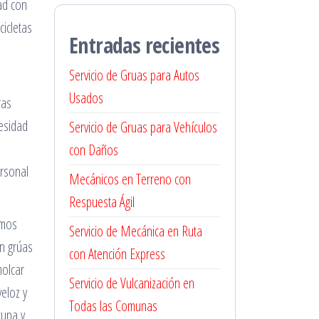
ad con
cicletas
Entradas recientes
Servicio de Gruas para Autos
Usados
ras
esidad
Servicio de Gruas para Vehículos
con Daños
ersonal
Mecánicos en Terreno con
Respuesta Ágil
amos
Servicio de Mecánica en Ruta
on grúas
con Atención Express
molcar
Servicio de Vulcanización en
eloz y
Todas las Comunas
tuna y