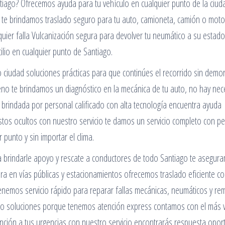
iago? Ofrecemos ayuda para tu vehículo en cualquier punto de la ciud
as te brindamos traslado seguro para tu auto, camioneta, camión o moto
uier falla Vulcanización segura para devolver tu neumático a su estado
lio en cualquier punto de Santiago.
 ciudad soluciones prácticas para que continúes el recorrido sin demo
eno te brindamos un diagnóstico en la mecánica de tu auto, no hay nec
a brindada por personal calificado con alta tecnología encuentra ayuda
astos ocultos con nuestro servicio te damos un servicio completo con p
punto y sin importar el clima.
a brindarle apoyo y rescate a conductores de todo Santiago te asegur
ra en vías públicas y estacionamientos ofrecemos traslado eficiente c
tenemos servicio rápido para reparar fallas mecánicas, neumáticos y re
ndo soluciones porque tenemos atención express contamos con el más v
nción a tus urgencias con nuestro servicio encontrarás respuesta opor